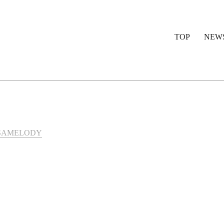
検
TOP
NEW
索:
SAMELODY