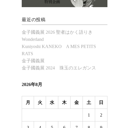
最近の投稿
金子國義展 2026 聖者はかく語りき
Wonderland
Kuniyoshi KANEKO A MES PETITS
RATS
金子國義展
金子國義展 2024 珠玉のエレガンス
2026年8月
月
火
水
木
金
土
日
1
2
3
4
5
6
7
8
9