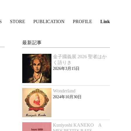
検
S
STORE
PUBLICATION
PROFILE
Link
索
最新記事
金子國義展 2026 聖者はか
く語りき
2026年3月15日
Wonderland
2024年10月30日
Kuniyoshi KANEKO A
MES PETITS RATS