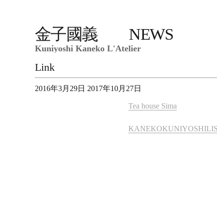
金子國義 NEWS
Kuniyoshi Kaneko L'Atelier
Link
投
2016年3月29日
2017年10月27日
稿
Tea house Sima
日:
KANEKOKUNIYOSHILI